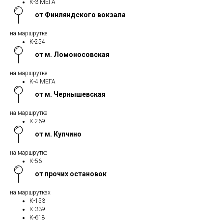
К-3 МЕГА
от Финляндского вокзала
на маршрутке
К-254
от м. Ломоносовская
на маршрутке
К-4 МЕГА
от м. Чернышевская
на маршрутке
К-269
от м. Купчино
на маршрутке
К-56
от прочих остановок
на маршрутках
К-153
К-339
К-618