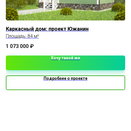
Каркасный дом: проект Южанин
До
Площадь: 84 м²
Пл
1 073 000
₽
Хочу такой же
Подробнее о проекте