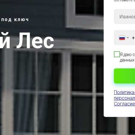
 под ключ
й Лес
+
Я даю 
данных
Политика
персонал
Согласие