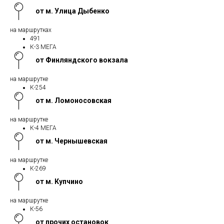
от м. Улица Дыбенко
на маршрутках
491
К-3 МЕГА
от Финляндского вокзала
на маршрутке
К-254
от м. Ломоносовская
на маршрутке
К-4 МЕГА
от м. Чернышевская
на маршрутке
К-269
от м. Купчино
на маршрутке
К-56
от прочих остановок