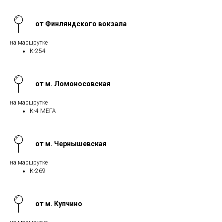
от Финляндского вокзала
на маршрутке
К-254
от м. Ломоносовская
на маршрутке
К-4 МЕГА
от м. Чернышевская
на маршрутке
К-269
от м. Купчино