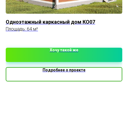
Одноэтажный каркасный дом КО07
BI
Площадь: 64 м²
Пл
10
7 
Хочу такой же
Подробнее о проекте