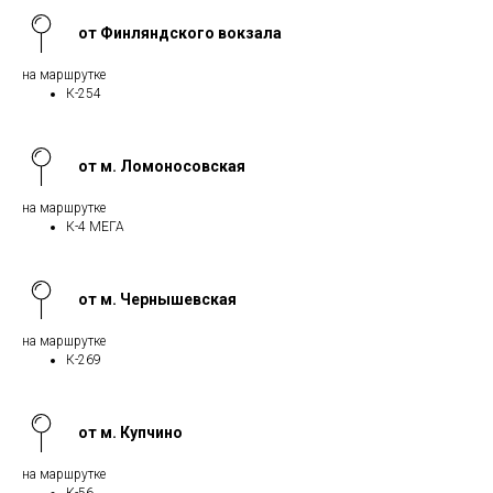
от Финляндского вокзала
на маршрутке
К-254
от м. Ломоносовская
на маршрутке
К-4 МЕГА
от м. Чернышевская
на маршрутке
К-269
от м. Купчино
на маршрутке