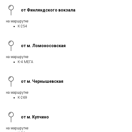
от Финляндского вокзала
на маршрутке
К-254
от м. Ломоносовская
на маршрутке
К-4 МЕГА
от м. Чернышевская
на маршрутке
К-269
от м. Купчино
на маршрутке