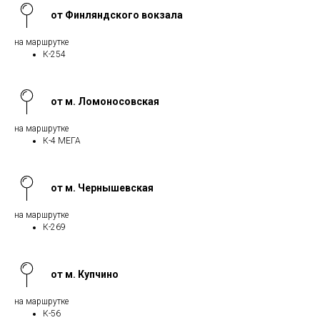
от Финляндского вокзала
на маршрутке
К-254
от м. Ломоносовская
на маршрутке
К-4 МЕГА
от м. Чернышевская
на маршрутке
К-269
от м. Купчино
на маршрутке
К-56