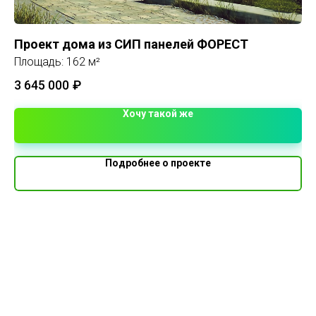
Проект дома из СИП панелей ФОРЕСТ
Ка
Площадь: 162 м²
Пл
3 645 000
₽
1 
Хочу такой же
Подробнее о проекте