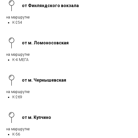
от Финляндского вокзала
на маршрутке
К-254
от м. Ломоносовская
на маршрутке
К-4 МЕГА
от м. Чернышевская
на маршрутке
К-269
от м. Купчино
на маршрутке
К-56